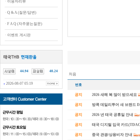
·
이용자리뷰
·
Q & A (질문/답변)
·
F A Q (자주묻는질문)
·
이벤트 게시판
44.94
40.24
처음
2026-08-07 05:19
번호
공지
2026 새해 복 많이 받으세요
공지
방콕 데일리투어 새 브랜드 
공지
2026 년 태국 공휴일 안내
공지
태국 디지털 입국 카드(TDAC
공지
중국 관광/상용비자 안내