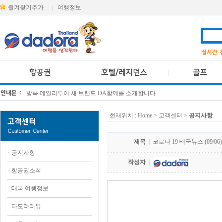
즐겨찾기추가
여행정보
|
방콕 데일리투어 새 브랜드 DA함께를 소개합니다
[KTT항공권소식] 대한항공 · 아시아나항공 유류할증료 인상 안내
현재위치 :
Home
> 고객센터 >
공지사항
제목
|
코로나 19 태국뉴스 (09/06)
·
공지사항
작성자
|
·
항공권소식
·
태국 여행정보
.
·
다도라리뷰