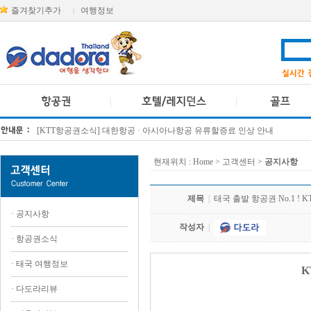
즐겨찾기추가
여행정보
|
[KTT항공권소식] 대한항공 · 아시아나항공 유류할증료 인상 안내
방콕 데일리투어 새 브랜드 DA함께를 소개합니다
현재위치 :
Home
> 고객센터 >
공지사항
제목
|
태국 출발 항공권 No.1 ! 
·
공지사항
작성자
|
·
항공권소식
·
태국 여행정보
K
·
다도라리뷰