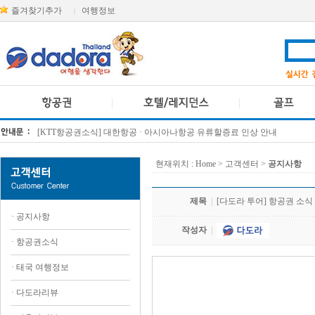
즐겨찾기추가
여행정보
|
[KTT항공권소식] 대한항공 · 아시아나항공 유류할증료 인상 안내
방콕 데일리투어 새 브랜드 DA함께를 소개합니다
현재위치 :
Home
> 고객센터 >
공지사항
제목
|
[다도라 투어] 항공권 소식
·
공지사항
작성자
|
·
항공권소식
·
태국 여행정보
·
다도라리뷰