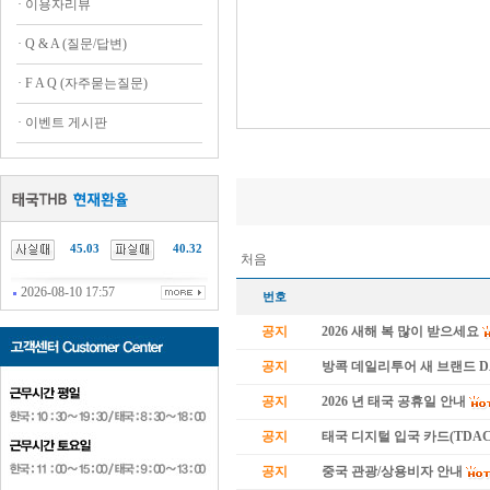
·
이용자리뷰
·
Q & A (질문/답변)
·
F A Q (자주묻는질문)
·
이벤트 게시판
45.03
40.32
처음
2026-08-10 17:57
번호
공지
2026 새해 복 많이 받으세요
공지
방콕 데일리투어 새 브랜드 
공지
2026 년 태국 공휴일 안내
공지
태국 디지털 입국 카드(TDAC
공지
중국 관광/상용비자 안내