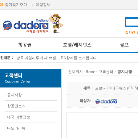
즐겨찾기추가
여행정보
|
방콕 데일리투어 새 브랜드 DA함께를 소개합니다
[KTT항공권소식] 대한항공 · 아시아나항공 유류할증료 인상 안내
현재위치 :
Home
> 고객센터 >
공지사항
제목
|
코로나 19 태국뉴스 (07/15)
·
공지사항
작성자
|
·
항공권소식
·
태국 여행정보
.
·
다도라리뷰