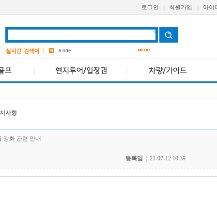
로그인
회원가입
아이
|
|
aetas
bangkok
7
Avani
a one
grand
3
ASQ
2
pcr
4
지사항
 강화 관련 안내
등록일
|
21-07-12 10:39