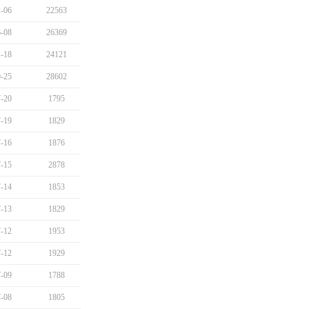
-06
22563
-08
26369
-18
24121
-25
28602
-20
1795
-19
1829
-16
1876
-15
2878
-14
1853
-13
1829
-12
1953
-12
1929
-09
1788
-08
1805