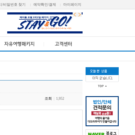
디/비밀번호 찾기
예약확인/결제
마이페이지
|
|
조회
|
1,952