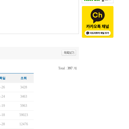
Total :
397
개
록일
조회
-26
3428
-24
3463
-19
5963
-18
59023
-28
12476