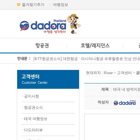
즐겨찾기추가
여행정보
|
[KTT항공권소식] 대한항공 · 아시아나항공 유류할증료 인상 안내
방콕 데일리투어 새 브랜드 DA함께를 소개합니다
현재위치 :
Home
> 고객센터 >
공
제목
|
태국 내 방역지침
·
공지사항
작성자
|
·
항공권소식
·
태국 여행정보
.
·
다도라리뷰