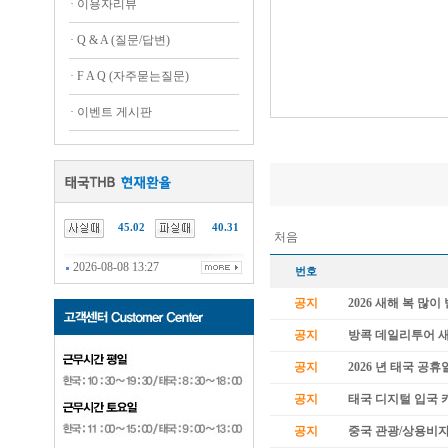
·
이용자리뷰
·
Q & A (질문/답변)
·
F A Q (자주묻는질문)
·
이벤트 게시판
45.02
40.31
처음
2026-08-08 13:27
번호
공지
2026 새해 복 많
공지
방콕 데일리투어 
공지
2026 년 태국 공휴
공지
태국 디지털 입국 카
공지
중국 관광/상용비자