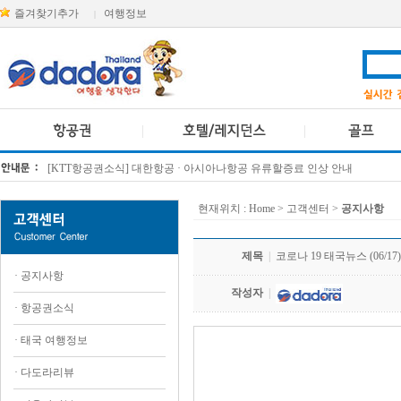
즐겨찾기추가
여행정보
|
[KTT항공권소식] 대한항공 · 아시아나항공 유류할증료 인상 안내
방콕 데일리투어 새 브랜드 DA함께를 소개합니다
현재위치 :
Home
> 고객센터 >
공지사항
제목
|
코로나 19 태국뉴스 (06/17)
·
공지사항
작성자
|
·
항공권소식
·
태국 여행정보
.
·
다도라리뷰