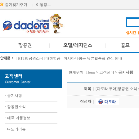
즐겨찾기추가
여행정보
|
방콕 데일리투어 새 브랜드 DA함께를 소개합니다
[KTT항공권소식] 대한항공 · 아시아나항공 유류할증료 인상 안내
현재위치 :
Home
> 고객센터 >
공지사항
제목
|
[다도라 투어]항공권 소식 
·
공지사항
작성자
|
·
항공권소식
·
태국 여행정보
·
다도라리뷰