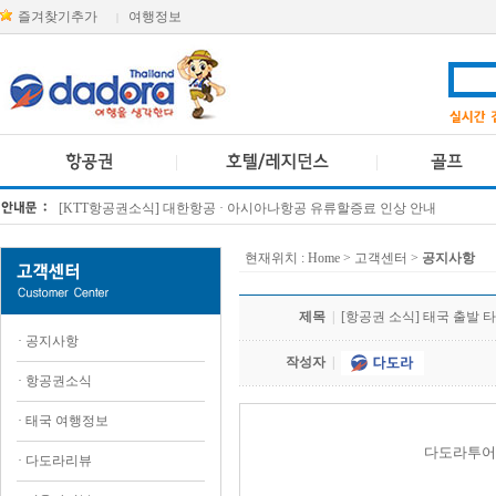
즐겨찾기추가
여행정보
|
[KTT항공권소식] 대한항공 · 아시아나항공 유류할증료 인상 안내
방콕 데일리투어 새 브랜드 DA함께를 소개합니다
현재위치 :
Home
> 고객센터 >
공지사항
제목
|
[항공권 소식] 태국 출발 
·
공지사항
작성자
|
·
항공권소식
·
태국 여행정보
다도라투어
·
다도라리뷰