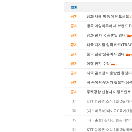
번호
공지
2026 새해 복 많이 받으세요
공지
방콕 데일리투어 새 브랜드 
공지
2026 년 태국 공휴일 안내
공지
태국 디지털 입국 카드(TDAC
공지
중국 관광/상용비자 안내
공지
여행 안전 수칙
공지
태국 골프장 이용방법 총정리
공지
꼭 종이 바우처가 필요한 상품 
공지
푸켓공항 신청사 미팅포인트 
37
KTT 항공권 소식 1월-2월 
36
[다도라투어]타이C.C특가(1월
35
[태국출발] 실시간 항공 예약
34
KTT 항공권 소식 1월-2월 