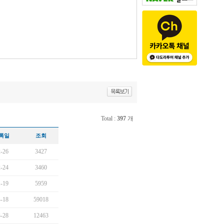
Total :
397
개
록일
조회
-26
3427
-24
3460
-19
5959
-18
59018
-28
12463