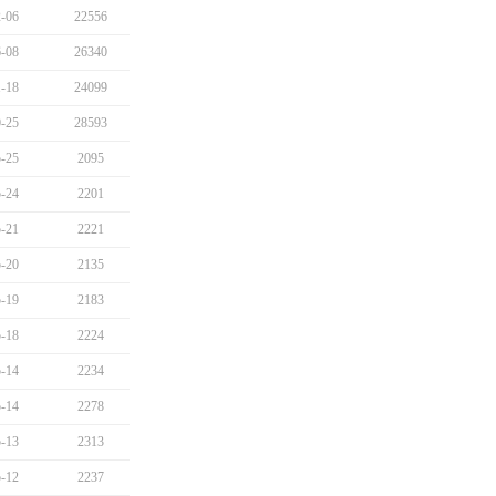
-06
22556
-08
26340
-18
24099
-25
28593
-25
2095
-24
2201
-21
2221
-20
2135
-19
2183
-18
2224
-14
2234
-14
2278
-13
2313
-12
2237