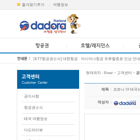
즐겨찾기추가
여행정보
|
[KTT항공권소식] 대한항공 · 아시아나항공 유류할증료 인상 안내
방콕 데일리투어 새 브랜드 DA함께를 소개합니다
현재위치 :
Home
> 고객센터 >
공
제목
|
코로나 19 태국뉴스
·
공지사항
작성자
|
·
항공권소식
·
태국 여행정보
.
·
다도라리뷰