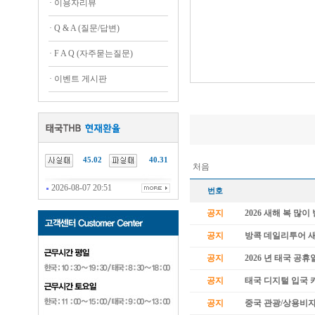
·
이용자리뷰
·
Q & A (질문/답변)
·
F A Q (자주묻는질문)
·
이벤트 게시판
45.02
40.31
처음
2026-08-07 20:51
번호
공지
2026 새해 복 많
공지
방콕 데일리투어 
공지
2026 년 태국 공휴
공지
태국 디지털 입국 카
공지
중국 관광/상용비자