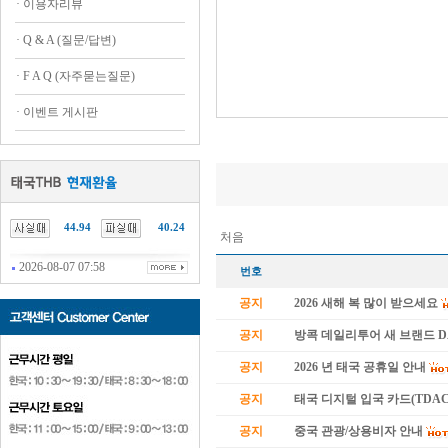
·
이용자리뷰
·
Q & A (질문/답변)
·
F A Q (자주묻는질문)
·
이벤트 게시판
44.94
40.24
처음
2026-08-07 07:58
번호
공지
2026 새해 복 많이 받으세요
공지
방콕 데일리투어 새 브랜드 
공지
2026 년 태국 공휴일 안내
공지
태국 디지털 입국 카드(TDAC
공지
중국 관광/상용비자 안내