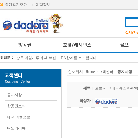
즐겨찾기추가
여행정보
|
방콕 데일리투어 새 브랜드 DA함께를 소개합니다
[KTT항공권소식] 대한항공 · 아시아나항공 유류할증료 인상 안내
현재위치 :
Home
> 고객센터 >
공지사항
제목
|
코로나 19 태국뉴스 (04/20)
·
공지사항
작성자
|
·
항공권소식
·
태국 여행정보
.
·
다도라리뷰