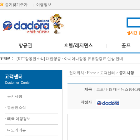
즐겨찾기추가
여행정보
|
[KTT항공권소식] 대한항공 · 아시아나항공 유류할증료 인상 안내
방콕 데일리투어 새 브랜드 DA함께를 소개합니다
현재위치 :
Home
> 고객센터 >
공지사항
제목
|
코로나 19 태국뉴스 (04/19)
·
공지사항
작성자
|
·
항공권소식
·
태국 여행정보
.
·
다도라리뷰