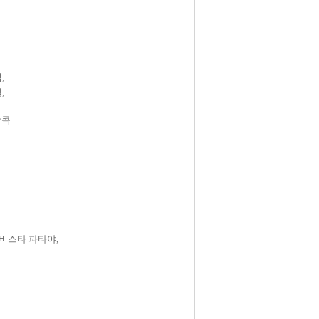
,
,
방콕
 비스타 파타야,