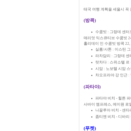
태국 여행 계획을 세울시 꼭
(방콕)
수쿰빗 : 그랑데 센터
매리엇 익스큐티브 수쿰빗 24,
홀리데이 인 수쿰빗 방콕 22
실롬/사톤 : 이스틴 
라차담리 : 그랑데 
랏차다 : 스위소텔 르
시
암 : 노보텔 시암 
차오프라야 강 인근 :
(파타야)
파타야 비치 - 힐튼 
사바이 엠프레스, 에이원 로얄
나끌루아 비치 - 센타
좀티엔 비치 - 디바리
(푸켓)