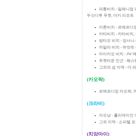
파통비치 - 밀레니엄 
두싯디투 푸켓, 더키 리조트
카론비치 - 르메르디앙
카타비치 - 카타비치,
방타오 비치 - 앙사나
까말라 비치 - 하얏트
마이카오 비치 - JW
푸켓타운 인근 - 웨
그외
의 섬 지역 - 더
(카오락)
르메르디앙 카오락, 
(크라비)
아오낭 - 홀리데이인 
그외 지역 - 소피텔 
(치앙마이)