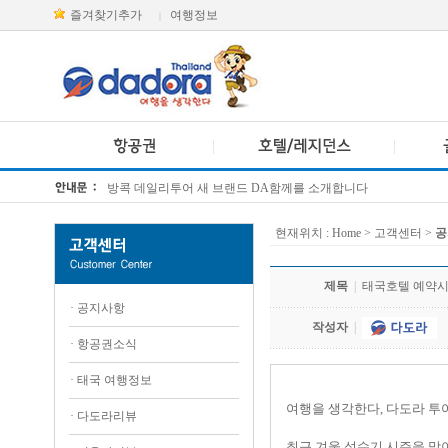
즐겨찾기추가
여행정보
|
방콕 데일리투어 새 브랜드 DA함께를 소개합니다
[KTT항공권소식] 대한항공 · 아시아나항공 유류할증료 인상 안내
현재위치 :
Home
> 고객센터 >
공
제목
|
태국호텔 예약시 
·
공지사항
작성자
|
·
항공권소식
·
태국 여행정보
여행을 생각한다, 다도라 투
·
다도라리뷰
최근 겨울 성수기 시즌을 맞아