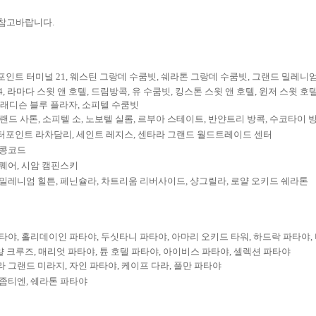
 참고바랍니다.
포인트 터미널 21, 웨스틴 그랑데 수쿰빗, 쉐라톤 그랑데 수쿰빗, 그랜드 밀레니엄
 라마다 스윗 앤 호텔, 드림방콕, 유 수쿰빗, 킹스톤 스윗 앤 호텔, 윈저 스윗 호텔
, 래디슨 블루 플라자, 소피텔 수쿰빗
그랜드 사톤, 소피텔 소, 노보텔 실롬, 르부아 스테이트, 반얀트리 방콕, 수코타이 
센터포인트 라차담리, 세인트 레지스, 센타라 그랜드 월드트레이드 센터
 콩코드
스퀘어, 시암 캠핀스키
 밀레니엄 힐튼, 페닌슐라, 차트리움 리버사이드, 샹그릴라, 로얄 오키드 쉐라톤
파타야, 홀리데이인 파타야, 두싯타니 파타야, 아마리 오키드 타워, 하드락 파타야,
 크루즈, 매리엇 파타야, 튠 호텔 파타야, 아이비스 파타야, 셀렉션 파타야
라 그랜드 미라지, 자인 파타야, 케이프 다라, 풀만 파타야
 좀티엔, 쉐라톤 파타야