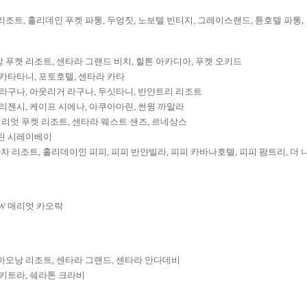
리조트, 홀리데인 푸켓 파통, 두엉짓, 노보텔 빈티지, 그레이스랜드, 튠호텔 파통,
 푸켓 리조트, 센타라 그랜드 비치, 힐튼 아카디아, 푸켓 오키드
 카타타니, 포토호텔, 센타라 카타
 라구나, 아웃리거 라구나, 두싯타니, 반얀트리 리조트
 리젠시, 케이프 시에나, 아쿠아마린, 썬윙 까말라
 매리엇 푸켓 리조트, 센타라 웨스트 샌즈, 르네상스
스틴 시레이베이
 라차 리조트, 홀리데이인 피피, 피피 반얀빌라, 피피 카바나호텔, 피피 팜트리, 더
JW 매리엇 카오락
아오낭 리조트, 센타라 그랜드, 센타라 안다데비
포키트라, 쉐라톤 크라비