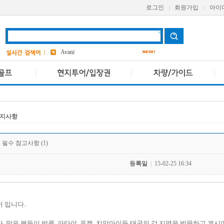
로그인
회원가입
아이
|
|
bangkok
4
Aetas
grand
2
Avani
VIVA
파타야
19
ASQ
3
지사항
필수 참고사항 (1)
등록일
|
15-02-25 16:34
어 입니다.
, 많은 분들이 방콕, 파타야, 푸켓, 치앙마이등 태국의 각 지역을 방문하고 계시며