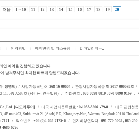
처음
1 ~ 10
11
12
13
14
15
16
17
18
19
20
침
예약방법
예약변경 및 취소규정
D 마일리지는..
|
|
|
라인 예약을 진행하고 있습니다.
시판에 남겨주시면 최대한 빠르게 답변드리겠습니다.
자:
정명덕
) / 사업자등록번호:
268-16-00664
/ 관광사업자등록증
제 2017-000039호
/
 11, 5층 A587호 (용강동, 인우빌딩) / 전화번호 :
070-8098-8819 , 070-8098-9169
/ 
l Co.,Ltd. [다도라투어]
/ 태국 사업자등록번호 :
0-1055-52061-79-8
/ 태국 관광청등
F unit 403, Sukhumvit 21 (Asok) RD, Klongtoey-Nua, Wattana, Bangkok 20110 Thailand
5-7171
/ 팩스번호 :
+66 (0)2-665-7175~6
/ 현지비상연락처 :
091-770-5005 , 085-250
0-4686-6726