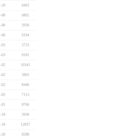
-29
6493
-08
6802
-06
5956
-06
6194
-03
5733
-03
9181
-02
10341
-02
5803
-02
8446
-02
7113
-01
8766
-18
5936
-18
12857
-26
8288