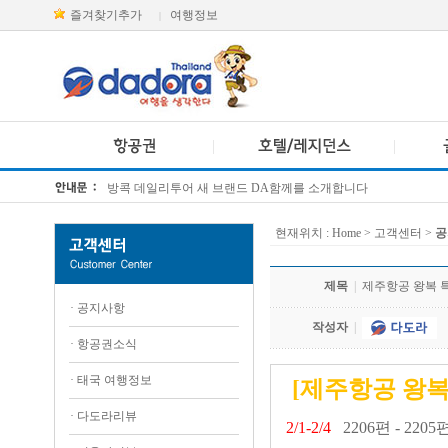
즐겨찾기추가
여행정보
|
방콕 데일리투어 새 브랜드 DA함께를 소개합니다
[KTT항공권소식] 대한항공 · 아시아나항공 유류할증료 인상 안내
현재위치 :
Home
> 고객센터 >
공
제목
|
제주항공 왕복 특별 프
·
공지사항
작성자
|
·
항공권소식
·
태국 여행정보
[제주항공 왕
·
다도라리뷰
2/1-2/4
2206편 - 22