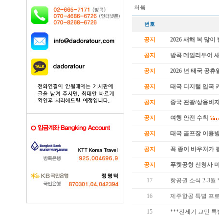
처음
번호
공지
2026 새해 복 많
공지
방콕 데일리투어 
공지
2026 년 태국 공휴
공지
태국 디지털 입국 카
공지
중국 관광/상용비자
공지
여행 안전 수칙
공지
태국 골프장 이용
공지
꼭 종이 바우처가 필
공지
푸켓공항 신청사 
17
항공권 소식 2-3월
16
제주항공 특별 프
15
***전세기 교민 특