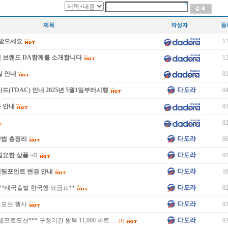
제목
작성자
등
이 받으세요
12
새 브랜드 DA함께를 소개합니다
12
일 안내
01
드(TDAC) 안내 2025년 5월1일부터시행
04
 안내
03
02
방법 총정리
06
요한 상품 ~!!
01
미팅포인트 변경 안내
10
 **태국출발 한국행 요금표**
02
로모션 행사
02
별프로모션*** 구정기간 왕복 11,000 바트 …
02
(1)