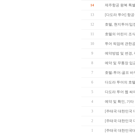
제주항공 왕복 특별 프
14
13
[다도라 투어] 항공
12
호텔, 현지투어/입
11
호텔의 어린이 조식
10
투어 픽업에 관한
9
예약방법 및 변경,
8
예약 및 무통장 입금
7
호텔-투어-골프 바
6
다도라 투어의 호텔
5
다도라 투어 웹 싸이
4
예약 및 확인, 기
3
[주태국 대한민국
2
[주태국 대한민국 
1
[주태국 대한민국대