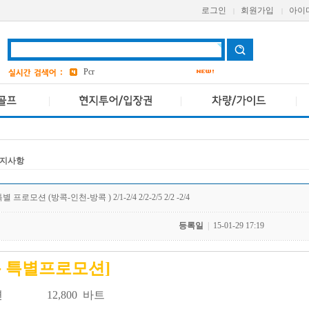
로그인
회원가입
아이
|
|
grand
2
a one
bangkok
4
Pcr
avani
앳 마인드
4
AETAS
지사항
로모션 (방콕-인천-방콕 ) 2/1-2/4 2/2-2/5 2/2 -2/4
등록일
|
15-01-29 17:19
복 특별프로모션]
05편 12,800 바트