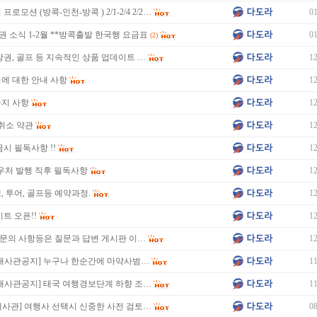
로모션 (방콕-인천-방콕 ) 2/1-2/4 2/2…
01
권 소식 1-2월 **방콕출발 한국행 요금표
01
(2)
장권, 골프 등 지속적인 상품 업데이트 …
12
에 대한 안내 사항
12
공지 사항
12
 취소 약관
12
시 필독사항 !!
12
우처 발행 직후 필독사항
12
, 투어, 골프등 예약과정.
12
트 오픈!!
12
타 문의 사항등은 질문과 답변 게시판 이…
12
 대사관공지] 누구나 한순간에 마약사범…
11
대사관공지] 태국 여행경보단계 하향 조…
11
사관] 여행사 선택시 신중한 사전 검토…
08