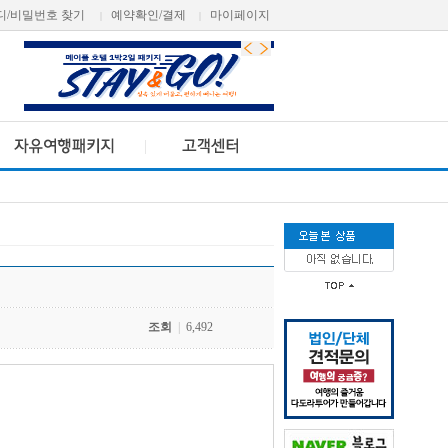
디/비밀번호 찾기
예약확인/결제
마이페이지
|
|
조회
|
6,492