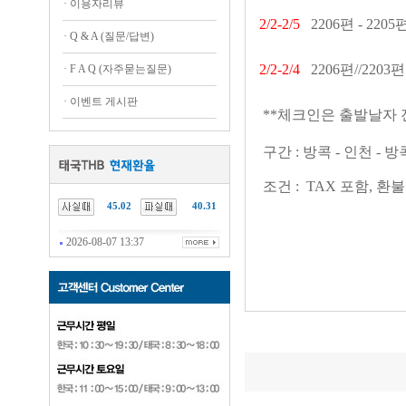
·
이용자리뷰
2/2-2/5
2206편 - 2
·
Q & A (질문/답변)
2/2-2/4
2206편//2203편
·
F A Q (자주묻는질문)
·
이벤트 게시판
**체크인은 출발날자 
구간 : 방콕 - 인천 - 방
조건 : TAX 포함, 
45.02
40.31
2026-08-07 13:37