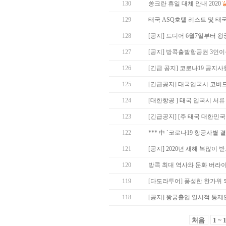
130
쏭크란 휴일 대체 안내 2020
129
태국 ASQ호텔 리스트 및 태
128
[공지] 드디어 6월7일부터 왕
127
[공지] 방콕출발항공권 3인
126
[긴급 공지] 코로나19 공지사
125
[긴급공지] 태국입국시 코비드
124
[대한항공 ] 태국 입국시 서류 
123
[긴급공지] [주 태국 대한민국
122
*** 中 `코로나19 항공사별 
121
[공지] 2020년 새해 복많이 받
120
방콕 최대 역사와 문화 버라
119
[다도라투어] 풍성한 한가위
118
[공지] 왕궁출입 일시적 통제
처음
1 ~ 