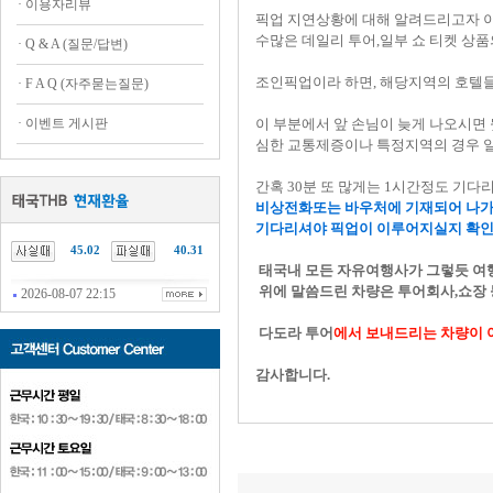
·
이용자리뷰
픽업 지연상황에 대해 알려드리고자 이
수많은 데일리 투어,일부 쇼 티켓 상품
·
Q & A (질문/답변)
조인픽업이라 하면, 해당지역의 호텔들
·
F A Q (자주묻는질문)
·
이벤트 게시판
이 부분에서 앞 손님이 늦게 나오시면
심한 교통제증이나 특정지역의 경우 
간혹 30분 또 많게는 1시간정도 기다
비상전화또는 바우처에 기재되어 나가
기다리셔야 픽업이 이루어지실지 확
45.02
40.31
태국내 모든 자유여행사가 그렇듯 여
위에 말씀드린 차량은 투어회사,쇼장
2026-08-07 22:15
다도라 투어
에서 보내드리는 차량이 
감사합니다.