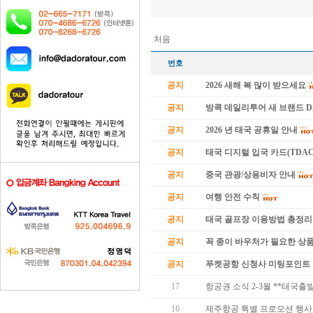
처음
번호
공지
2026 새해 복 많이 받으세요
공지
방콕 데일리투어 새 브랜드 
공지
2026 년 태국 공휴일 안내
공지
태국 디지털 입국 카드(TDAC
공지
중국 관광/상용비자 안내
공지
여행 안전 수칙
공지
태국 골프장 이용방법 총정리
공지
꼭 종이 바우처가 필요한 상품 
공지
푸켓공항 신청사 미팅포인트 
17
항공권 소식 2-3월 **태국출
16
제주항공 특별 프로모션 행사