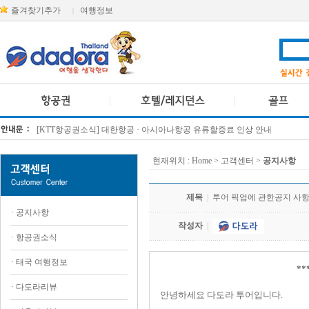
즐겨찾기추가
여행정보
|
[KTT항공권소식] 대한항공 · 아시아나항공 유류할증료 인상 안내
방콕 데일리투어 새 브랜드 DA함께를 소개합니다
현재위치 :
Home
> 고객센터 >
공지사항
제목
|
투어 픽업에 관한공지 사
·
공지사항
작성자
|
·
항공권소식
·
태국 여행정보
*
·
다도라리뷰
안녕하세요 다도라 투어입니다.