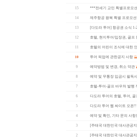
15
***전세기 교민 특별프로모션**
14
제주항공 왕복 특별 프로모션 (방콕
13
[다도라 투어] 항공권 소식 1
12
호텔, 현지투어/입장권, 골프
11
호텔의 어린이 조식에 대한 
투어 픽업에 관한공지 사항
10
9
예약방법 및 변경, 취소 약관
8
예약 및 무통장 입금시 필독사항
7
호텔-투어-골프 바우처 발행
6
다도라 투어의 호텔, 투어, 
5
다도라 투어 웹 싸이트 오픈!!
4
예약 및 확인, 기타 문의 사
3
[주태국 대한민국 대사관공지
2
[주태국 대한민국 대사관공지